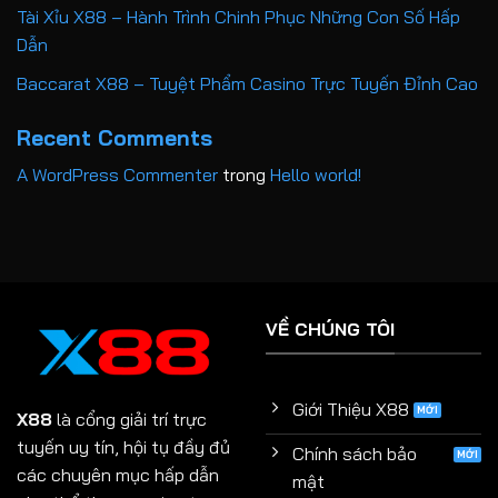
Tài Xỉu X88 – Hành Trình Chinh Phục Những Con Số Hấp
Dẫn
Baccarat X88 – Tuyệt Phẩm Casino Trực Tuyến Đỉnh Cao
Recent Comments
A WordPress Commenter
trong
Hello world!
VỀ CHÚNG TÔI
Giới Thiệu X88
X88
là cổng giải trí trực
tuyến uy tín, hội tụ đầy đủ
Chính sách bảo
các chuyên mục hấp dẫn
mật