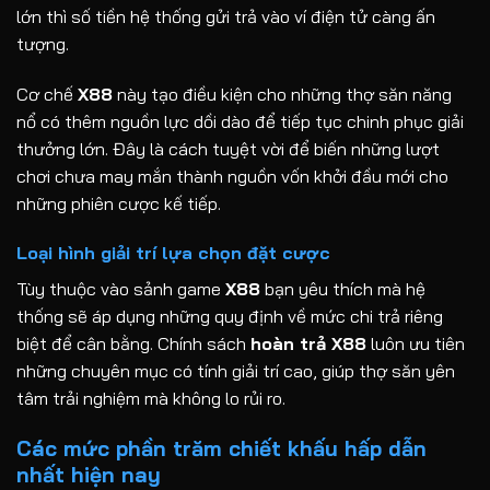
lớn thì số tiền hệ thống gửi trả vào ví điện tử càng ấn
tượng.
Cơ chế
X88
này tạo điều kiện cho những thợ săn năng
nổ có thêm nguồn lực dồi dào để tiếp tục chinh phục giải
thưởng lớn. Đây là cách tuyệt vời để biến những lượt
chơi chưa may mắn thành nguồn vốn khởi đầu mới cho
những phiên cược kế tiếp.
Loại hình giải trí lựa chọn đặt cược
Tùy thuộc vào sảnh game
X88
bạn yêu thích mà hệ
thống sẽ áp dụng những quy định về mức chi trả riêng
biệt để cân bằng. Chính sách
hoàn trả X88
luôn ưu tiên
những chuyên mục có tính giải trí cao, giúp thợ săn yên
tâm trải nghiệm mà không lo rủi ro.
Các mức phần trăm chiết khấu hấp dẫn
nhất hiện nay