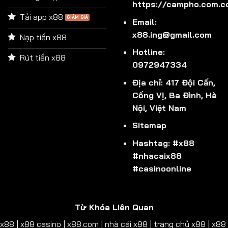
https://campho.com.c
Tải app x88
Email:
x88.ing@gmail.com
Nạp tiền x88
Hotline:
Rút tiền x88
0972947334
Địa chỉ: 417 Đội Cấn,
Cống Vị, Ba Đình, Hà
Nội, Việt Nam
Sitemap
Hashtag: #x88
#nhacaix88
#casinoonline
Từ Khóa Liên Quan
x88 | x88 casino | x88.com | nhà cái x88 | trang chủ x88 | x88