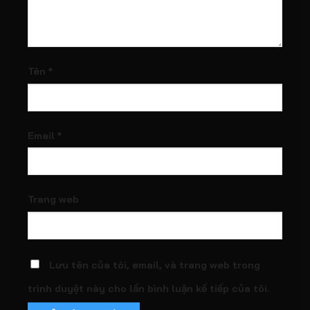
Tên
*
Email
*
Trang web
Lưu tên của tôi, email, và trang web trong
trình duyệt này cho lần bình luận kế tiếp của tôi.