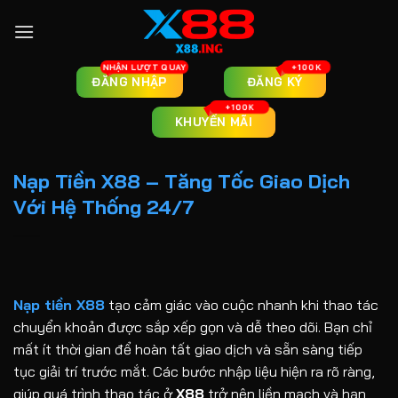
Bỏ
qua
nội
dung
ĐĂNG NHẬP
ĐĂNG KÝ
KHUYẾN MÃI
Nạp Tiền X88 – Tăng Tốc Giao Dịch
Với Hệ Thống 24/7
Nạp tiền X88
tạo cảm giác vào cuộc nhanh khi thao tác
chuyển khoản được sắp xếp gọn và dễ theo dõi. Bạn chỉ
mất ít thời gian để hoàn tất giao dịch và sẵn sàng tiếp
tục giải trí trước mắt. Các bước nhập liệu hiện ra rõ ràng,
giúp quá trình thao tác ở
X88
trở nên liền mạch và hạn