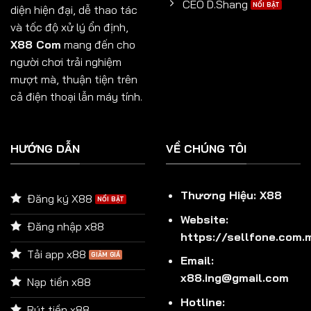
CEO D.Shang
diện hiện đại, dễ thao tác
và tốc độ xử lý ổn định,
X88 Com
mang đến cho
người chơi trải nghiệm
mượt mà, thuận tiện trên
cả điện thoại lẫn máy tính.
HƯỚNG DẪN
VỀ CHÚNG TÔI
Thương Hiệu: X88
Đăng ký X88
Website:
Đăng nhập x88
https://sellfone.com.
Tải app x88
Email:
x88.ing@gmail.com
Nạp tiền x88
Hotline:
Rút tiền x88