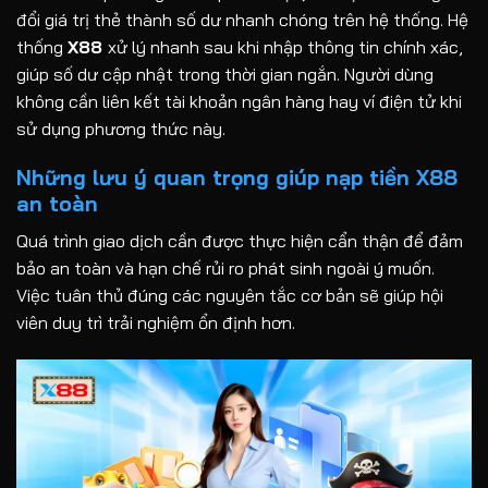
đổi giá trị thẻ thành số dư nhanh chóng trên hệ thống. Hệ
thống
X88
xử lý nhanh sau khi nhập thông tin chính xác,
giúp số dư cập nhật trong thời gian ngắn. Người dùng
không cần liên kết tài khoản ngân hàng hay ví điện tử khi
sử dụng phương thức này.
Những lưu ý quan trọng giúp nạp tiền X88
an toàn
Quá trình giao dịch cần được thực hiện cẩn thận để đảm
bảo an toàn và hạn chế rủi ro phát sinh ngoài ý muốn.
Việc tuân thủ đúng các nguyên tắc cơ bản sẽ giúp hội
viên duy trì trải nghiệm ổn định hơn.