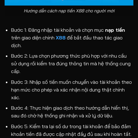
Hướng dẫn cách nạp tiền X88 cho người mới
Bước 1: Đăng nhập tài khoản và chọn mục
nạp tiền
trên giao diện chính
X88
để bắt đầu thao tác giao
dịch.
Bước 2: Lựa chọn phương thức phù hợp với nhu cầu
sử dụng rồi kiểm tra đúng thông tin mà hệ thống cung
cấp.
Bước 3: Nhập số tiền muốn chuyển vào tài khoản theo
hạn mức cho phép và xác nhận nội dung thật chính
xác.
Bước 4: Thực hiện giao dịch theo hướng dẫn hiển thị,
sau đó chờ hệ thống ghi nhận và xử lý dữ liệu.
Bước 5: Kiểm tra lại số dư trong tài khoản để bảo đảm
khoản tiền đã được cập nhật đầy đủ sau khi hoàn tất.