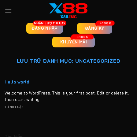
Bỏ
qua
nội
dung
ĐĂNG NHẬP
ĐĂNG KÝ
KHUYẾN MÃI
LƯU TRỮ DANH MỤC:
UNCATEGORIZED
Hello world!
Welcome to WordPress. This is your first post. Edit or delete it,
then start writing!
1 BÌNH LUẬN
Tìm kiếm