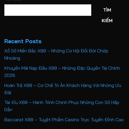
TÌM
KIẾM
Recent Posts
Xổ Số Miền Bắc X88 – Những Cơ Hội Đổi Đời Chớp
Nhoáng
Khuyến Mãi Nạp Đầu X88 – Những Đặc Quyền Tài Chính
2026
Hoàn Trả X88 – Cơ Chế Tri Ân Khách Hàng Với Những Ưu
Đãi
Tài Xỉu X88 – Hành Trình Chinh Phục Những Con Số Hấp
Dẫn
Baccarat X88 – Tuyệt Phẩm Casino Trực Tuyến Đỉnh Cao