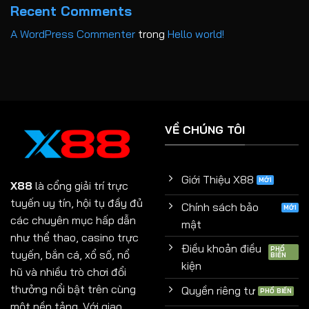
Recent Comments
A WordPress Commenter
trong
Hello world!
VỀ CHÚNG TÔI
Giới Thiệu X88
X88
là cổng giải trí trực
tuyến uy tín, hội tụ đầy đủ
Chính sách bảo
các chuyên mục hấp dẫn
mật
như thể thao, casino trực
Điều khoản điều
tuyến, bắn cá, xổ số, nổ
kiện
hũ và nhiều trò chơi đổi
thưởng nổi bật trên cùng
Quyền riêng tư
một nền tảng. Với giao