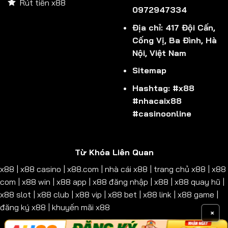
Rút tiền x88
0972947334
Địa chỉ: 417 Đội Cấn,
Cống Vị, Ba Đình, Hà
Nội, Việt Nam
Sitemap
Hashtag: #x88
#nhacaix88
#casinoonline
Từ Khóa Liên Quan
x88 | x88 casino | x88.com | nhà cái x88 | trang chủ x88 | x88
com | x88 win | x88 app | x88 đăng nhập | x88 | x88 quay hũ |
x88 slot | x88 club | x88 vip | x88 bet | x88 link | x88 game |
đăng ký x88 | khuyến mãi x88
×