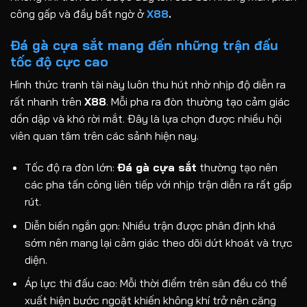
công gấp và đầy bất ngờ ở
X88
.
Đá gà cựa sắt mang đến những trận đấu
tốc độ cực cao
Hình thức tranh tài này luôn thu hút nhờ nhịp độ diễn ra
rất nhanh trên
X88
. Mỗi pha ra đòn thường tạo cảm giác
dồn dập và khó rời mắt. Đây là lựa chọn được nhiều hội
viên quan tâm trên các sảnh hiện nay.
Tốc độ ra đòn lớn:
Đá gà cựa sắt
thường tạo nên
các pha tấn công liên tiếp với nhịp trận diễn ra rất gấp
rút.
Diễn biến ngắn gọn: Nhiều trận được phân định khá
sớm nên mang lại cảm giác theo dõi dứt khoát và trực
diện.
Áp lực thi đấu cao: Mỗi thời điểm trên sân đều có thể
xuất hiện bước ngoặt khiến không khí trở nên căng