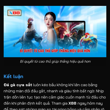
Bí quyết từ cao thủ giúp thắng hiệu quả hơn
Kết luận
Đá gà cựa sắt
luôn kéo bầu không khí lên cao bằng
những màn đối đầu gắt, nhanh và giàu tính bất ngờ. Nhịp
trận dồn liên tục tạo nên cảm giác cuốn mạnh từ đầu cho
đến khi phân định kết quả. Tham gia
X88
ngay hôm nay
để theo sát những màn so tài nóng bỏng và cảm nhận rõ