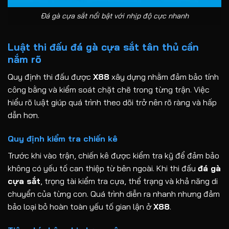
Đá gà cựa sắt nổi bật với nhịp độ cực nhanh
Luật thi đấu đá gà cựa sắt tân thủ cần
nắm rõ
Quy định thi đấu được
X88
xây dựng nhằm đảm bảo tính
công bằng và kiểm soát chặt chẽ trong từng trận. Việc
hiểu rõ luật giúp quá trình theo dõi trở nên rõ ràng và hấp
dẫn hơn.
Quy định kiểm tra chiến kê
Trước khi vào trận, chiến kê được kiểm tra kỹ để đảm bảo
không có yếu tố can thiệp từ bên ngoài. Khi thi đấu
đá gà
cựa sắt
, trọng tài kiểm tra cựa, thể trạng và khả năng di
chuyển của từng con. Quá trình diễn ra nhanh nhưng đảm
bảo loại bỏ hoàn toàn yếu tố gian lận ở
X88
.