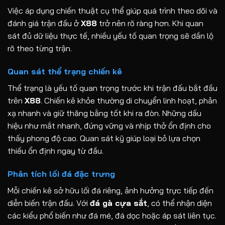
Việc áp dụng chiến thuật cụ thể giúp quá trình theo dõi và
đánh giá trận đấu ở
X88
trở nên rõ ràng hơn. Khi quan
sát đủ dữ liệu thực tế, nhiều yếu tố quan trọng sẽ dần lộ
rõ theo từng trận.
Quan sát thể trạng chiến kê
Thể trạng là yếu tố quan trọng trước khi trận đấu bắt đầu
trên
X88
. Chiến kê khỏe thường di chuyển linh hoạt, phản
xạ nhanh và giữ thăng bằng tốt khi ra đòn. Những dấu
hiệu như mắt nhanh, đứng vững và nhịp thở ổn định cho
thấy phong độ cao. Quan sát kỹ giúp loại bỏ lựa chọn
thiếu ổn định ngay từ đầu.
Phân tích lối đá đặc trưng
Mỗi chiến kê sở hữu lối đá riêng, ảnh hưởng trực tiếp đến
diễn biến trận đấu. Với
đá gà cựa sắt
, có thể nhận diện
các kiểu phổ biến như đá mé, đá dọc hoặc áp sát liên tục.