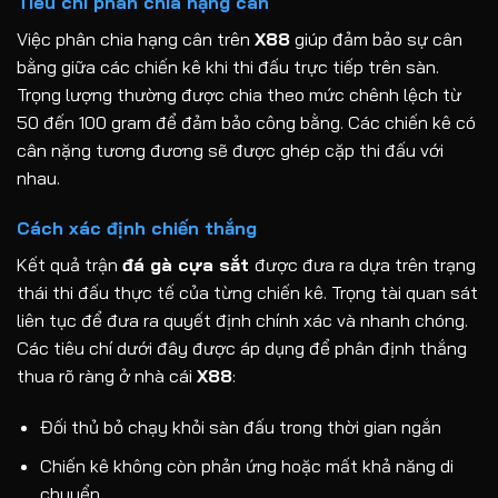
Tiêu chí phân chia hạng cân
Việc phân chia hạng cân trên
X88
giúp đảm bảo sự cân
bằng giữa các chiến kê khi thi đấu trực tiếp trên sàn.
Trọng lượng thường được chia theo mức chênh lệch từ
50 đến 100 gram để đảm bảo công bằng. Các chiến kê có
cân nặng tương đương sẽ được ghép cặp thi đấu với
nhau.
Cách xác định chiến thắng
Kết quả trận
đá gà cựa sắt
được đưa ra dựa trên trạng
thái thi đấu thực tế của từng chiến kê. Trọng tài quan sát
liên tục để đưa ra quyết định chính xác và nhanh chóng.
Các tiêu chí dưới đây được áp dụng để phân định thắng
thua rõ ràng ở nhà cái
X88
:
Đối thủ bỏ chạy khỏi sàn đấu trong thời gian ngắn
Chiến kê không còn phản ứng hoặc mất khả năng di
chuyển